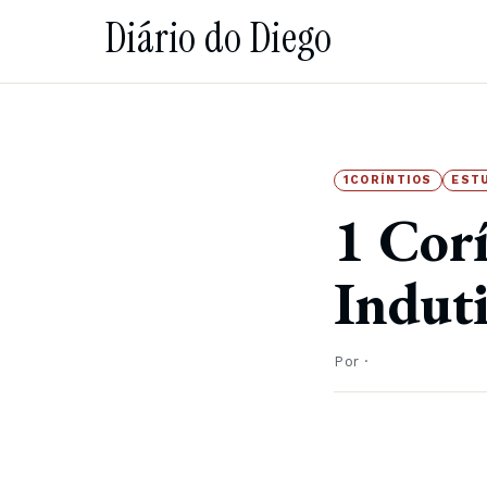
Diário do Diego
1CORÍNTIOS
EST
1 Corí
Indut
Por
·