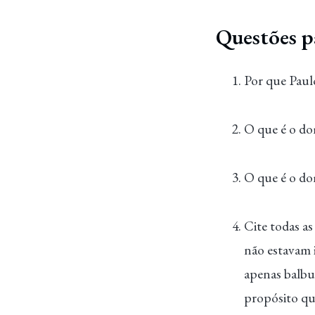
Questões p
Por que Paul
O que é o do
O que é o dom
Cite todas a
não estavam i
apenas balbu
propósito qua