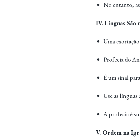
No entanto, as
IV. Línguas São 
Uma exortação 
Profecia do An
É um sinal para
Use as línguas
A profecia é s
V. Ordem na Igre