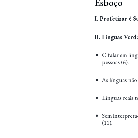
Esboço
I. Profetizar é S
II. Línguas Verd
O falar em lín
pessoas (6).
As línguas não 
Línguas reais t
Sem interpreta
(11).