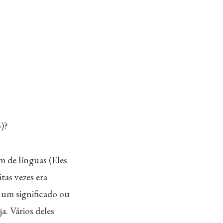
o)?
m de línguas (Eles
tas vezes era
hum significado ou
a. Vários deles