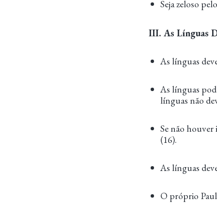
Seja zeloso pelo
III. As Línguas 
As línguas deve
As línguas pod
línguas não dev
Se não houver 
(16).
As línguas deve
O próprio Paul