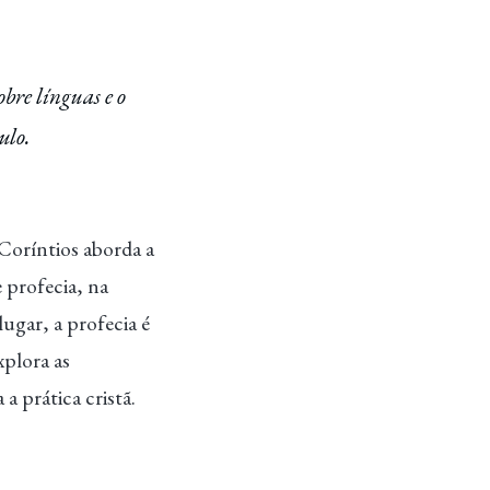
obre línguas e o
ulo.
Coríntios aborda a
 profecia, na
lugar, a profecia é
xplora as
a prática cristã.